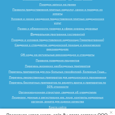
Порядок записи на прием
Правила предоставления платных медуслуг, сроки и порядок их
оплаты
Условия и сроки ожидания предоставления платных медицинских
услуг
Права и обязанности граждан в сфере охраны здоровья
Федеральная программа госгарантий
Порядок и условия предоставления медпомощи (террпрограмма)
Сведения о стандартах медицинской помощи и клинических
рекомендациях
QR-коды на актуальные рекомендации и стандарты
Правила поведения пациентов
Перечень жизненно необходимых препаратов
Перечень препаратов для лиц больных гемофилией, болезнью Гоше...
Перечень лекарственных препаратов для медицинского применения
Перечень бесплатных препаратов по рецепту врача и препаратов по
50% стоимости
Организационная структура, сведения об учредителях
Лицензии, данные о регистрации юр. лица, контакты надзорных
органов, анкета для оценки качества
Карта сайта
Продолжая использовать сайт, Вы даете согласие ООО