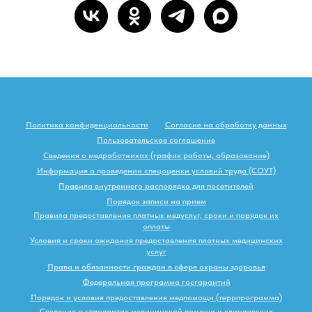
Политика конфиденциальности
Согласие на обработку данных
Пользовательское соглашение
Сведения о медработниках (график работы, образование)
Информация о проведении спецоценки условий труда (СОУТ)
Правила внутреннего распорядка для посетителей
Порядок записи на прием
Правила предоставления платных медуслуг, сроки и порядок их
оплаты
Условия и сроки ожидания предоставления платных медицинских
услуг
Права и обязанности граждан в сфере охраны здоровья
Федеральная программа госгарантий
Порядок и условия предоставления медпомощи (террпрограмма)
Сведения о стандартах медицинской помощи и клинических