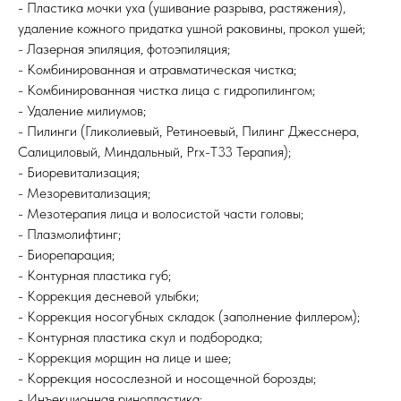
- Пластика мочки уха (ушивание разрыва, растяжения),
удаление кожного придатка ушной раковины, прокол ушей;
- Лазерная эпиляция, фотоэпиляция;
- Комбинированная и атравматическая чистка;
- Комбинированная чистка лица с гидропилингом;
- Удаление милиумов;
- Пилинги (Гликолиевый, Ретиноевый, Пилинг Джесснера,
Салициловый, Миндальный, Prx-T33 Терапия);
- Биоревитализация;
- Мезоревитализация;
- Мезотерапия лица и волосистой части головы;
- Плазмолифтинг;
- Биорепарация;
- Контурная пластика губ;
- Коррекция десневой улыбки;
- Коррекция носогубных складок (заполнение филлером);
- Контурная пластика скул и подбородка;
- Коррекция морщин на лице и шее;
- Коррекция носослезной и носощечной борозды;
- Инъекционная ринопластика;