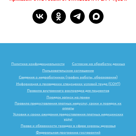
Политика конфиденциальности
Согласие на обработку данных
Пользовательское соглашение
Сведения о медработниках (график работы, образование)
Информация о проведении спецоценки условий труда (СОУТ)
Правила внутреннего распорядка для пациентов
Порядок записи на прием
Правила предоставления платных медуслуг, сроки и порядок их
оплаты
Условия и сроки ожидания предоставления платных медицинских
услуг
Права и обязанности граждан в сфере охраны здоровья
Федеральная программа госгарантий