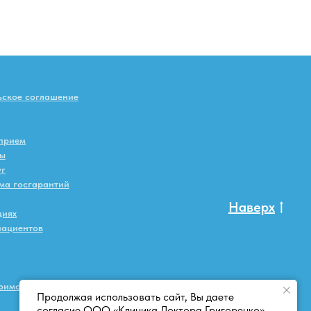
ьское соглашение
 прием
ты
уг
ма госгарантий
Наверх
циях
пациентов
тоимости
Продолжая использовать сайт, Вы даете
согласие ООО «Клиника Доктора Григоренко»