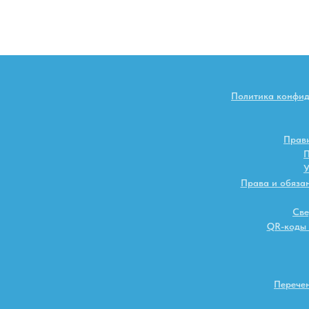
Политика конфи
Прави
П
У
Права и обяза
Све
QR-коды 
Перечен