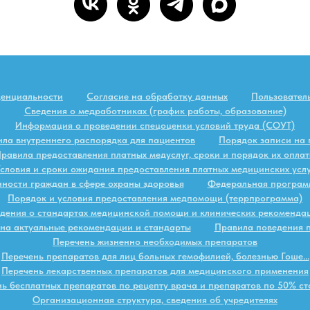
денциальности
Согласие на обработку данных
Пользовател
Сведения о медработниках (график работы, образование)
Информация о проведении спецоценки условий труда (СОУТ)
ла внутреннего распорядка для пациентов
Порядок записи на
равила предоставления платных медуслуг, сроки и порядок их опла
словия и сроки ожидания предоставления платных медицинских усл
нности граждан в сфере охраны здоровья
Федеральная програм
Порядок и условия предоставления медпомощи (террпрограмма)
дения о стандартах медицинской помощи и клинических рекоменда
на актуальные рекомендации и стандарты
Правила поведения 
Перечень жизненно необходимых препаратов
Перечень препаратов для лиц больных гемофилией, болезнью Гоше...
Перечень лекарственных препаратов для медицинского применения
ь бесплатных препаратов по рецепту врача и препаратов по 50% с
Организационная структура, сведения об учредителях