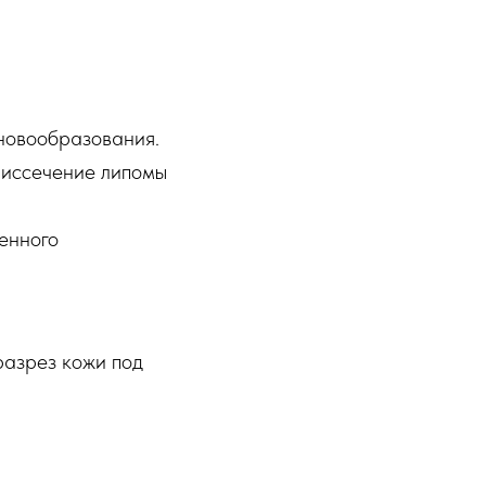
новообразования.
 иссечение липомы
енного
разрез кожи под