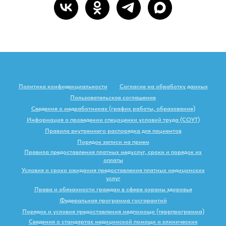
Политика конфиденциальности
Согласие на обработку данных
Пользовательское соглашение
Сведения о медработниках (график работы, образование)
Информация о проведении спецоценки условий труда (СОУТ)
Правила внутреннего распорядка для пациентов
Порядок записи на прием
Правила предоставления платных медуслуг, сроки и порядок их
оплаты
Условия и сроки ожидания предоставления платных медицинских
услуг
Права и обязанности граждан в сфере охраны здоровья
Федеральная программа госгарантий
Порядок и условия предоставления медпомощи (террпрограмма)
Сведения о стандартах медицинской помощи и клинических