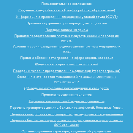
Пользовательское соглашение
Сведения о медработниках (график работы, образование)
Информация о проведении спецоценки условий труда (СОУТ)
Правила внутреннего распорядка для пациентов
Порядок записи на прием
Правила предоставления платных медуслуг, сроки и порядок их
оплаты
Условия и сроки ожидания предоставления платных медицинских
услуг
Права и обязанности граждан в сфере охраны здоровья
Федеральная программа госгарантий
Порядок и условия предоставления медпомощи (террпрограмма)
Сведения о стандартах медицинской помощи и клинических
рекомендациях
QR-коды на актуальные рекомендации и стандарты
Правила поведения пациентов
Перечень жизненно необходимых препаратов
Перечень препаратов для лиц больных гемофилией, болезнью Гоше...
Перечень лекарственных препаратов для медицинского применения
Перечень бесплатных препаратов по рецепту врача и препаратов по
50% стоимости
Организационная структура, сведения об учредителях