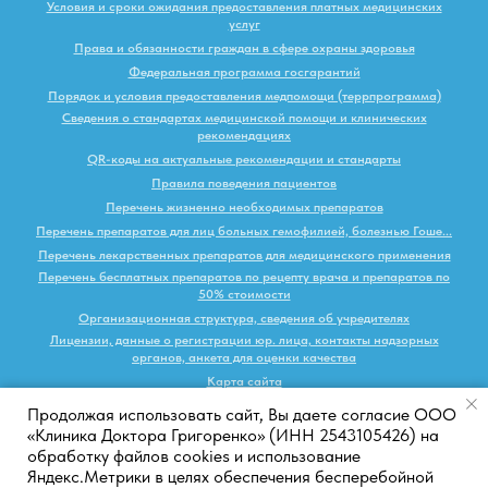
Условия и сроки ожидания предоставления платных медицинских
услуг
Права и обязанности граждан в сфере охраны здоровья
Федеральная программа госгарантий
Порядок и условия предоставления медпомощи (террпрограмма)
Сведения о стандартах медицинской помощи и клинических
рекомендациях
QR-коды на актуальные рекомендации и стандарты
Правила поведения пациентов
Перечень жизненно необходимых препаратов
Перечень препаратов для лиц больных гемофилией, болезнью Гоше...
Перечень лекарственных препаратов для медицинского применения
Перечень бесплатных препаратов по рецепту врача и препаратов по
50% стоимости
Организационная структура, сведения об учредителях
Лицензии, данные о регистрации юр. лица, контакты надзорных
органов, анкета для оценки качества
Карта сайта
Продолжая использовать сайт, Вы даете согласие ООО
Наверх
«Клиника Доктора Григоренко» (ИНН 2543105426) на
обработку файлов cookies и использование
Яндекс.Метрики в целях обеспечения бесперебойной