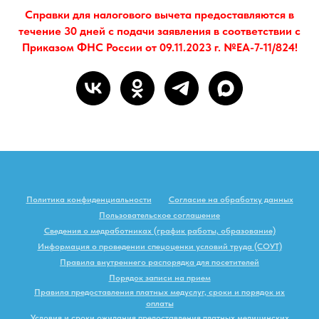
Справки для налогового вычета предоставляются в
течение 30 дней с подачи заявления в соответствии с
Приказом ФНС России от 09.11.2023 г. №ЕА-7-11/824!
Политика конфиденциальности
Согласие на обработку данных
Пользовательское соглашение
Сведения о медработниках (график работы, образование)
Информация о проведении спецоценки условий труда (СОУТ)
Правила внутреннего распорядка для посетителей
Порядок записи на прием
Правила предоставления платных медуслуг, сроки и порядок их
оплаты
Условия и сроки ожидания предоставления платных медицинских