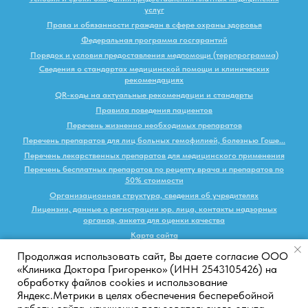
услуг
Права и обязанности граждан в сфере охраны здоровья
Федеральная программа госгарантий
Порядок и условия предоставления медпомощи (террпрограмма)
Сведения о стандартах медицинской помощи и клинических
рекомендациях
QR-коды на актуальные рекомендации и стандарты
Правила поведения пациентов
Перечень жизненно необходимых препаратов
Перечень препаратов для лиц больных гемофилией, болезнью Гоше...
Перечень лекарственных препаратов для медицинского применения
Перечень бесплатных препаратов по рецепту врача и препаратов по
50% стоимости
Организационная структура, сведения об учредителях
Лицензии, данные о регистрации юр. лица, контакты надзорных
органов, анкета для оценки качества
Карта сайта
Продолжая использовать сайт, Вы даете согласие ООО
Наверх
«Клиника Доктора Григоренко» (ИНН 2543105426) на
обработку файлов cookies и использование
Яндекс.Метрики в целях обеспечения бесперебойной