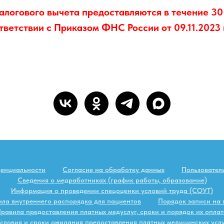
алогового вычета предоставляются в течение 30
тветствии с Приказом ФНС России от 09.11.2023 
денциальности
Согласие на обработку данных
Пользовател
Сведения о медработниках (график работы, образование)
Информация о проведении спецоценки условий труда (СОУТ)
ла внутреннего распорядка для пациентов
Порядок записи на
равила предоставления платных медуслуг, сроки и порядок их опла
словия и сроки ожидания предоставления платных медицинских усл