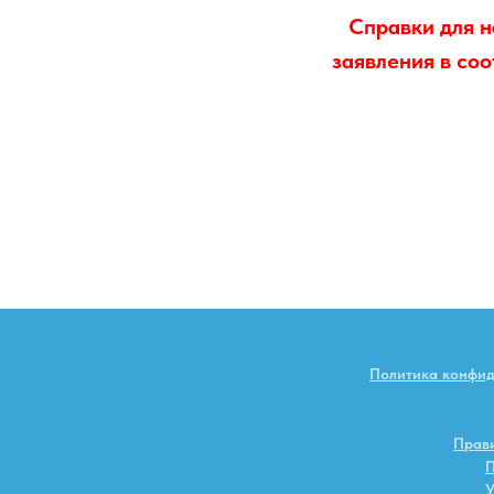
Справки для н
заявления в соо
Политика конфи
Прави
П
У