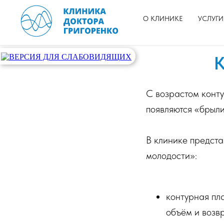
О КЛИНИКЕ
УСЛУГИ
К
С возрастом конту
появляются «брыли
В клинике предст
молодости»:
контурная пл
объём и возв