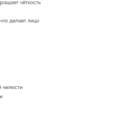
вращает чёткость
что делает лицо
й челюсти
и