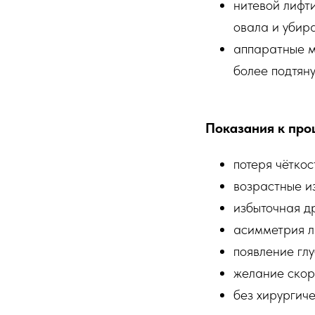
нитевой лифт
овала и убир
аппаратные м
более подтян
Показания к про
потеря чётко
возрастные и
избыточная д
асимметрия л
появление гл
желание скор
без хирургиче