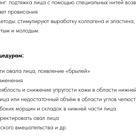
инг: подтяжка лица с помощью специальных нитей воз
ает провисания
етоды: стимулируют выработку коллагена и эластина, 
утым и молодым.
цедурам:
сти овала лица, появление «брылей»
зменения
ряблость и снижение упругости кожи в области нижне
ица или недостаточный объём в области углов челюст
убоких морщин и складок в нижней части лица
ректировать овал лица
ского вмешательства и др.