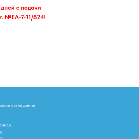
 дней с подачи
г. №ЕА-7-11/824!
ьское соглашение
 прием
ты
уг