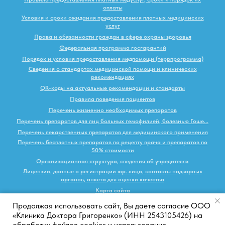
оплаты
Условия и сроки ожидания предоставления платных медицинских
услуг
Права и обязанности граждан в сфере охраны здоровья
Федеральная программа госгарантий
Порядок и условия предоставления медпомощи (террпрограмма)
Сведения о стандартах медицинской помощи и клинических
рекомендациях
QR-коды на актуальные рекомендации и стандарты
Правила поведения пациентов
Перечень жизненно необходимых препаратов
Перечень препаратов для лиц больных гемофилией, болезнью Гоше...
Перечень лекарственных препаратов для медицинского применения
Перечень бесплатных препаратов по рецепту врача и препаратов по
50% стоимости
Организационная структура, сведения об учредителях
Лицензии, данные о регистрации юр. лица, контакты надзорных
органов, анкета для оценки качества
Карта сайта
Продолжая использовать сайт, Вы даете согласие ООО
Наверх
«Клиника Доктора Григоренко» (ИНН 2543105426) на
обработку файлов cookies и использование